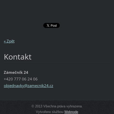
« Zpět
Kontakt
Zámečník 24
+420 777 06 24 06
objednav
ky@zamec
nik24.cz
© 2013 Všechna práva vyhrazena.
Vytvořeno službou
Webnode