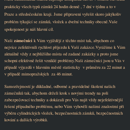
prakticky všech typů zámků 24 hodin denně , 7 dní v týdnu a to v
Praze a středočeském kraji. Jsme připraveni vyřešit skoro jakýkoliv
problém týkající se zámků, vložek a dveřní techniky obecně.Vaše
spokojenost je náš hlavní cíl.
zámečníci
Naši
k Vám vyjíždějí z těchto míst tak, abychom co
nejvíce zefektivnili rychlost příjezdu k Vaší zakázce.Vyrážíme k Vám
aktuálně vždy z nejbližšího místa od zadané zakázky a proto jsme
schopni efektivně řešit vzniklé problémy.Naši zámečníci jsou u Vás v
případě výjezdů v hlavním městě statisticky v průměru za 22 minut a
v případě mimopražských za 46 minut.
Samozřejmostí je důkladné, odborné a pravidelné školení našich
zámečníků tak, abychom drželi krok s novými trendy na poli
zabezpečovací techniky a dokázali pro Vás najít vždy nejefektivnější
řešení případného problému, nebo Vám vyhověli našimi znalostmi při
výběru cylindrických vložek, bezpečnostních zámků, bezpečnostních
kování a dalších výrobků.