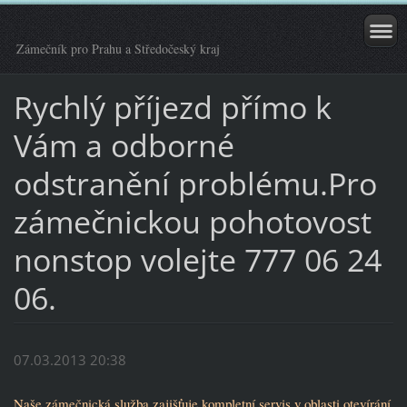
Zámečník pro Prahu a Středočeský kraj
Rychlý příjezd přímo k
Vám a odborné
odstranění problému.Pro
zámečnickou pohotovost
nonstop volejte 777 06 24
06.
07.03.2013 20:38
Naše zámečnická služba zajišťuje kompletní servis v oblasti otevírání